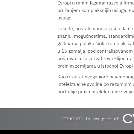
Evropi u ranim fazama razvoja firme.
pružanjem kompleksnijih usluga. Pos
usluge.
Takođe, postalo nam je jasno da će b
znanju, mogućnostima, standardima 
godinama polako širili i temeljili,
u 16 zemalja, pod centralizovanom 
poštovanja želja i zahteva klijena
brojnim zemljama u istočnoj Evropi i
Kao rezultat svega gore navedenog
intelektualne svojine po razumnim 
portfolije prava intelektualne svoji
PETOŠEVIĆ is now part of