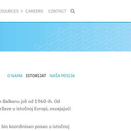
ESOURCES
CAREERS
CONTACT

O NAMA
ISTORIJAT
NAŠA MISIJA
m Balkanu još od 1960-ih. Od
ržave u istočnoj Evropi, osvajajući
bio koordinisan posao u istočnoj