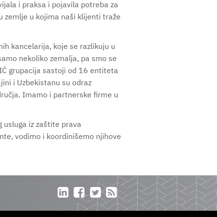
ijala i praksa i pojavila potreba za
zemlje u kojima naši klijenti traže
h kancelarija, koje se razlikuju u
 samo nekoliko zemalja, pa smo se
Ć grupacija sastoji od 16 entiteta
ini i Uzbekistanu su odraz
dručja. Imamo i partnerske firme u
usluga iz zaštite prava
ente, vodimo i koordinišemo njihove



