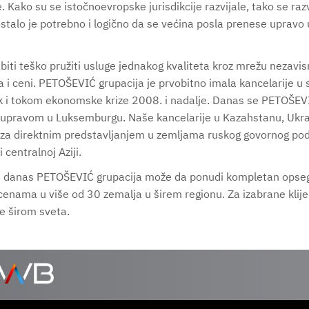
 Kako su se istočnoevropske jurisdikcije razvijale, tako se razv
talo je potrebno i logično da se većina posla prenese upravo u 
iti teško pružiti usluge jednakog kvaliteta kroz mrežu nezavisni
i ceni. PETOŠEVIĆ grupacija je prvobitno imala kancelarije u
 čak i tokom ekonomske krize 2008. i nadalje. Danas se PETOŠEVI
upravom u Luksemburgu. Naše kancelarije u Kazahstanu, Ukraj
ta za direktnim predstavljanjem u zemljama ruskog govornog po
 centralnoj Aziji.
, danas PETOŠEVIĆ grupacija može da ponudi kompletan opseg 
cenama u više od 30 zemalja u širem regionu. Za izabrane klij
ne širom sveta.