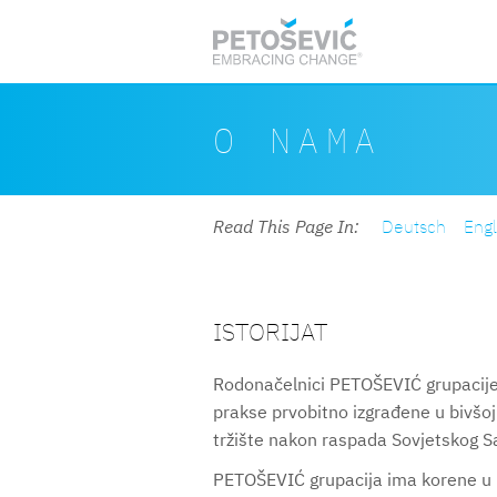
Skip to main content
Search form
Search
O NAMA
Read This Page In
Deutsch
Engl
ISTORIJAT
Rodonačelnici PETOŠEVIĆ grupacije 
prakse prvobitno izgrađene u bivšoj
tržište nakon raspada Sovjetskog S
PETOŠEVIĆ grupacija ima korene u m