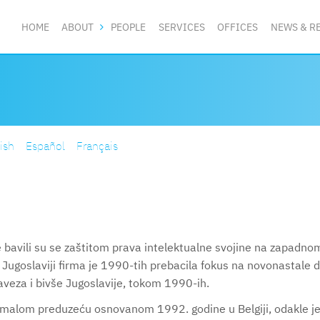
HOME
ABOUT
PEOPLE
SERVICES
OFFICES
NEWS & R
ish
Español
Français
bavili su se zaštitom prava intelektualne svojine na zapadno
 Jugoslaviji firma je 1990-tih prebacila fokus na novonastale d
aveza i bivše Jugoslavije, tokom 1990-ih.
alom preduzeću osnovanom 1992. godine u Belgiji, odakle je 